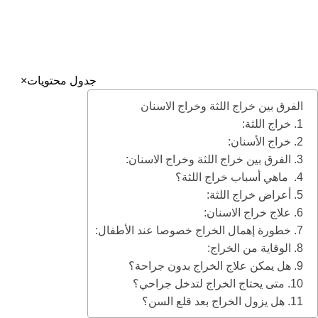
سلطان تقاطع شارع الكيال – برج المرجانة
جميع الحقوق محفوظة إلى مجمع بطل التخصصي بجدة
إدارة التسويق والتطوير ©️ 2025
جدول محتويات
×
الفرق بين خراج اللثة وخراج الاسنان
1. خراج اللثة:
2. خراج الأسنان:
3. الفرق بين خراج اللثة وخراج الاسنان:
4. ماهي أسباب خراج اللثة؟
5. أعراض خراج اللثة:
6. علاج خراج الاسنان:
7. خطورة إهمال الخراج خصوصا عند الأطفال:
8. الوقاية من الخراج:
9. هل يمكن علاج الخراج بدون جراحة؟
10. متى يحتاج الخراج لتدخل جراحي؟
11. هل يزول الخراج بعد قلع السن؟