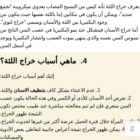
يعرف خراج اللثة بأنه كيس من النسيج المصاب بعدوى ميكروبية “تجمع
صديد”، ويمكن أن يكون في مكانين إما باللثة نفسها حيث يتكون من
وجود البكتيريا بين اللثة والأسنان ويسمى “خراج لثوي”.
أما خراج الأسنان فيتشكل عند نمو البكتيريا في عصب السن الناتج من
تسوس السن نفسه والذي ينتهي بموت العصب وانتشار البكتيريا ويوجد
في أسفل السن
4. ماهي أسباب خراج اللثة؟
إليك أهم أسباب خراج اللثة:
1. عدم الاعتناء بشكل كاف
بتنظيف الاسنان
واللثة.
2. تعرض أحد الأسنان للأذى أو الكسر وفي هذه الحالة يكون عصب
السن متعري فإن لم تتم معالجته مباشرة عند طبيب مختص تكون
النتيجة ظهور الخراج.
3. تكون المرأة خلال فترة الحمل عرضة أكثر من غيرها لحدوث الخراج.
4. يمكن ظهور الخراج نتيجة أعراض جانبية لتعاطي بعض الأدوية
والمسكنات