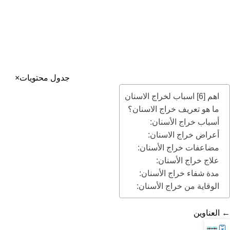
عنوان مجمع بطل التخصصي: جدة – حي الروضة شارع الامير
سلطان تقاطع شارع الكيال – برج المرجانة
جميع الحقوق محفوظة إلى مجمع بطل التخصصي بجدة
إدارة التسويق والتطوير ©️ 2025
جدول محتويات
×
اهم [6] اسباب لخراج الاسنان
ما هو تعريف خراج الاسنان؟
أسباب خراج الأسنان:
أعراض خراج الاسنان:
مضاعفات خراج الأسنان:
علاج خراج الأسنان:
مدة شفاء خراج الأسنان:
الوقاية من خراج الأسنان:
←
العناوين