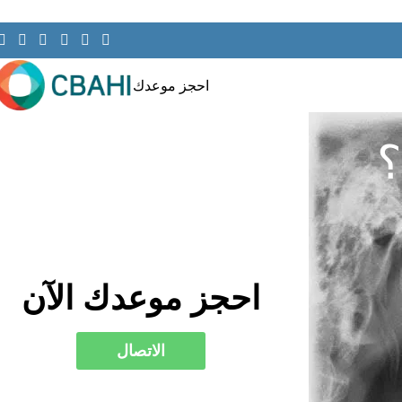
احجز موعدك
؟
كثر من ذلك!
احجز موعدك الآن
الاتصال