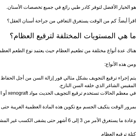
هو الخيار الأفضل لتوفر كادر طبي رائع في جميع تخصصات الأسنان.
اقرأ أيضاً:
كم من الوقت يستغرق التعافي من جراحة أسنان العقل؟
ما هي المستويات المختلفة لترقيع العظام؟
هناك عدة أنواع مختلفة من تطعيم العظام حيث يعتمد نوع الطعم العظ
ومن هذه الأنواع:
يتم إجراء ترقيع التجويف بشكل مثالي فور إزالة السن من أجل الحفاظ
المقبس الشاغر الذي خلفه السن النازح.
في معظم الحالات تستخدم ترقيع التجويف الحديث مواد xenograft أو العظام من مصدر غير بشري مثل الحيوانات.
بمرور الوقت يتكيف الجسم مع تكوين هذه المادة العظمية الغريبة حتى ت
وعادة ما يستغرق الأمر من 3 إلى 6 أشهر حتى يشفى الكسب غير المشروع قبل أن تتمكن من إضافة زراعة الأسنان.
كتلة ترقيع العظام