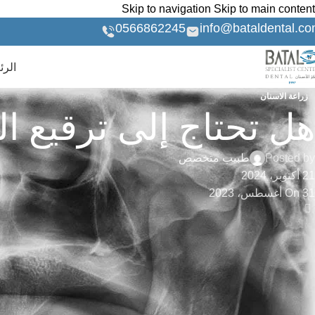
Skip to navigation
Skip to main content
0566862245
info@bataldental.c
الرئ
زراعة الاسنان
هل تحتاج إلى ترقيع ا
Posted by
طبيب متخصص
21 أكتوبر، 2024
On 31 أغسطس، 2023
لم يسمع الكثير من الناس عن ترقيع العظام لزراعة الأسنان فإذا مر أ
فريق مركز بطل للأسنان مستعد للمساعدة في الوقاية من أمراض اللثة 
كما هو الحال مع أي إجراء خاص بالأسنان ينصح بزيارة مركز بطل للأ
اقرأ أيضاً:
كم من الوقت يستغرق إنفزلاين لتقويم أسنانك | الإجابة الكامل