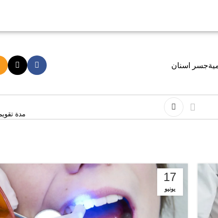
ية
جسر اسنان
مدة تقويم
17
يونيو