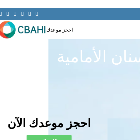
احجز موعدك
نان الأمامية
احجز موعدك الآن