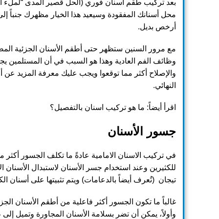
بعد تركيب طقم أسنان فوري (الحل قصير المدى “لملء ا
محل أسنانك المفقودة وسيعيد هذا الخيار مظهرك جنباً إل
أرخص بديل.
مع مرور السنين ستظهر حتى أطقم الأسنان الجزئية المصنعة
وظائف الفم العادية وهذا هو السبب في أن المستلمين يجد
والإصلاح أكثر مما توقعوا ويجب عليك معرفة المزيد عن أ
النهائي.
اقرأ أيضاً:
ما هو تركيب اسنان بالتفصيل؟
جسور الأسنان
في تركيب الاسنان الامامية عادةً ما تكلف الجسور أكثر من
للكثيرين وعند استخدام جسر الأسنان لاستبدال الأسنان ال
تيجان (تُعرف أيضاً بالدعامات) ويتم تثبيتها على أسنان ال
غالباً ما تكون الجسور أكثر فاعلية من أطقم الأسنان الج
وأولاً، يمكن أن تضر بسلامة الأسنان المجاورة وتميل إل