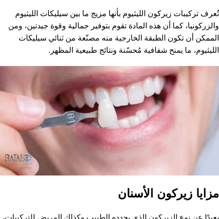
تُعرف تركيبات زيركون الليثيوم بأنها مزيج ما بين سيليكات الليثيوم
والزركونيا، كما أن هذه المادة تقوم بتوفير جمالية وقوة جيدتين، ومن
الممكن أن تكون الطبقة الخارجية منه مصنّعة من ثنائي سيليكات
الليثيوم، ما يمنح شفافية مُحسّنة ونتائج طبيعية المظهر.
مزايا زيركون الأسنان
بعيدًا عن نوع الزيركون الذي يحدده الطبيب وكذلك المريض للتركيبات،