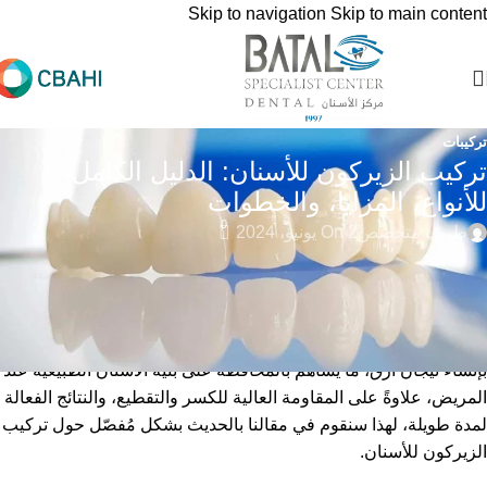
Skip to navigation
Skip to main content
تركيبات
تركيب الزيركون للأسنان: الدليل الكامل
للأنواع، المزايا، والخطوات
0
طبيب متخصص
On 2 يونيو، 2024
يُعتبر تركيب الزيركون للأسنان في السنوات الأخيرة، خيارًا رائعًا وموثقًا
للمرضى من الناحية الجمالية، حيث يمنح مظهرًا مطابقًا للأسنان
الطبيعية من حيث اللون والشفافية، كما يَمنح ابتسامة طبيعية
وواضحة، في الوقت الذي تَسمح فيه القوة الاستثنائية لمادة الزركونيا
بإنشاء تيجان أرق، ما يساهم بالمحافظة على بنية الأسنان الطبيعية عند
المريض، علاوةً على المقاومة العالية للكسر والتقطيع، والنتائج الفعالة
لمدة طويلة، لهذا سنقوم في مقالنا بالحديث بشكل مُفصّل حول تركيب
الزيركون للأسنان.