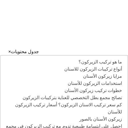
عنوان مجمع بطل التخصصي: جدة – حي الروضة شارع الامير
سلطان تقاطع شارع الكيال – برج المرجانة
جميع الحقوق محفوظة إلى مجمع بطل التخصصي بجدة
إدارة التسويق والتطوير ©️ 2025
جدول محتويات
×
ما هو تركيب الزيركون؟
أنواع تركيبات الزيركون للاسنان
مزايا زيركون الأسنان
استخدامات الزيركون للأسنان
خطوات تركيب زيركون الأسنان
نصائح مجمع بطل التخصصي للعناية بتركيبات الزيركون
كم سعر تركيب الاسنان الزيركون؟ أسعار تركيب الزيركون
للأسنان
زيركون الأسنان بالصور
احصل على ابتسامة طبيعية تدوم مع تركيب الزيركون في مجمع