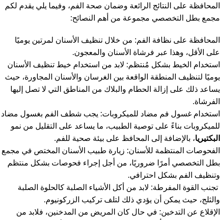
المحافظة على النتائج الرائعة وضمان صحة الفم، وفيما يلي يقدم لكم
مجمع بطل التخصصي مجموعة من أهم النصائح:
المحافظة على نظافة الفم: من خلال تنظيف الأسنان لمرتين يوميًا
على الأقل، وهذا عبر فرشاة الأسنان والمعجون.
استخدام الخيط بشكل مُنتظم: لابد من استخدام خيط تنظيف الأسنان
يوميًا لتنظيف المنطقة الواقعة بين الغرسان والأسنان المجاورة، حيث
يساعد ذلك على إزالة الحطام والبلاك من المناطق التي لا تصل إليها
الفرشاة.
استخدام غسول فم مضاد للميكروبات: يجب شطف الفم بغسول مضاد
للميكروبات بناءً على توصية الطبيب، ما يساعد على التقليل من نمو
البكتيريا
، بالإضافة إلى المحافظ على بيئة صحية للفم.
الفحوصات المنتظمة للأسنان: زيارة طبيب الأسنان المختص في مجمع
بطل التخصصي أمرًا ضروريًا، من أجل إجراء فحوصات بشكل منتظم
وتنظيف الفم بشكل احترافي.
تجنب القوة المفرطة: لابد من أكل الأشياء الصلبة كالحلوة الصلبة
والثلج، حيث يمكن أن يؤدي ذلك لتلف تركيب الزركونيوم.
الإقلاع عن التدخين: في حال كان المريض من المدخنين، فلابد من