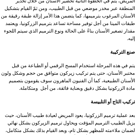
المريض، يتم في الخطوة الثانية تحضير الأسنان من خلال تخدير
المنطقة عبر مخدر موضعي من قبل الطبيب، ومن ثمّ القيام بتشكيل
الأسنان المرغوب بترميمها، كما يتضمن هذا الأمر إزالة طبقة رقيقة من
طبقات المينا من أجل توفير مساحة تساعد بترميم الزركونيا، ويعتمد
مقدار تصغير الأسنان بناءً على الحالة ونوع الترميم الذي سيتم اللجوء
إليه.
صنع التركيبة
يتم في هذه المرحلة استخدام المسح الرقمي أو الطباعة من قبل
مختبر الأسنان، حتى يتم تركيب زيركون متوافق من حجم وشكل ولون
الأسنان الطبيعية، كما أن الفنيون الماهرون سوف يقومون بتصميم
مادة الزركونيا بشكل دقيق وبعناية فائقة، من أجل
ومتكاملة.
تركيب التاج أو التلبيسة
بعد عملية ترميم الزركونيا، يعود المريض لعيادة طبيب الأسنان، حيث
يزيل الطبيب الترميم المؤقت ويحاول ترميم الزيركون بشكل نهائي
لضمان ملاءمته للمظهر بشكل تام، وبعد القيام بذلك بشكل متكامل،