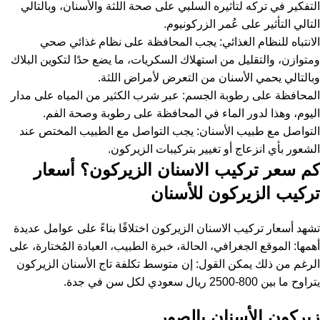
التفكير في تركه لتأثيره السلبي على صحة اللثة والأسنان، وبالتالي
التالي التأثير على عُمر الزركونيوم.
الانتباه للنظام الغذائي: يجب المحافظة على نظام غذائي صحي
ومتوازن، والتقليل من استهلاك السكريات، ما يضع حدًا لتكوين البلاك
وبالتالي يحمي الأسنان من التعرض لأمراض اللثة.
المحافظة على رطوبة الجسم: عبر شرب الكثير من المياه على مدار
اليوم، وهذا لدور الماء في المحافظة على رطوبة وصحة الفم.
التواصل مع طبيب الأسنان: يجب التواصل مع الطبيب المختص عند
الشعور بأي انزعاج أو تغيير بتركيبات الزيركون.
كم سعر تركيب الاسنان الزيركون؟ أسعار
تركيب الزيركون للأسنان
تشهد أسعار تركيب الاسنان الزيركون اختلافًا بناءً على عوامل عديدة
أهمها: الموقع الجغرافي، الحالة، خبرة الطبيب، العيادة المُختارة، على
الرغم من ذلك يمكن القول: إن متوسط تكلفة تاج الأسنان الزيركون
يتراوح ما بين 800-2500 ريال سعودي لكل سن في جدة.
زيركون الأسنان بالصور