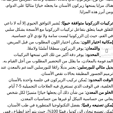
هناك مزايا يمنحها زيركون الأسنان ما يجعله خيارًا مثاليًا على الدوام،
ومن أبرز هذه المزايا:
تركيبات الزركونيا متوافقة حيويًا:
يُشير التوافق الحيوي إلا أنه لا داعي
للقلق فيما يتعلق بتفاعل تركيبات الزركونيا مع الأنسجة بشكل سلبي
في الفم، حيث إن الزركونيا ليست سامة ولا تؤدي لأي حساسية.
إمكانية اختيار اللون:
يمكن اختيار اللون المطلوب من قبل المريض.
النعومة واللمعان:
يوفر الزيركون سطحًا أملسًا ولامعًا.
التحضير المحدود:
يوفر دقة أكبر من تلك التي تمنحها التركيبات
المدعومة بالمعادن، ما يقلل من التحضير المطلوب من أجل القيام به.
بديل مثالي للبورسلين:
يعتبر بديلًا رائعًا للبورسلين المدعم بالمعدن عند
ترميم الجسور المطبقة بحالات نقص الأسنان.
الوقت المحدود:
يُمكن تركيب الزيركون في جلسة واحدة بالأسنان
الخلفية، في الوقت الذي تستغرق فيه العلاجات التجميلية 5-7 أيام.
الخلو من المعدن:
من شأن ذلك أن يجعلها خيارًا متميزًا لكل شخص
يعاني من حساسية النيكل أو غيرها من حساسيات المعدن.
يُمكن تصنيعه رقميًا:
بفضل التكنولوجيا المتطورة في طب الأسنان،
يُمكن تصنيع تيجان الزركونيا رقميًا 100%، حيث يتم أخذ انطباع رقمي