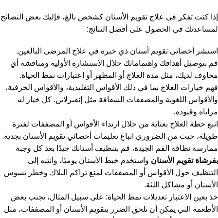
إذا كنت تفكر في علاج تقويم الأسنان كشخص بالغ، فإليك بعض النصائح
لمساعدتك في الحصول على أفضل النتائج:
استشر أخصائي تقويم أسنان ذي خبرة في علاج المرضى البالغين.
قم بتوصيل أهدافك واهتماماتك خلال الاستشارة الأولية ومناقشة أي
مخاوف لديك، مثل مدة العلاج أو المظهر أو اعتبارات نمط الحياة.
فهم خيارات العلاج بما في ذلك الأقواس التقليدية، والأقواس الخزفية،
والأقواس اللغوية والمصففات الشفافة مثل إنفيزلاين. كل خيار له
مزاياه وقيوده.
اتبع خطة العلاج بعناية من خلال ارتداء الأقواس أو المصففات لفترة
طويلة، حيث من الضروري اتباع تعليمات أخصائي تقويم الأسنان بجدية.
ممارسة نظافة الفم الجيدة، قم بتنظيف أسنانك جيدًا بعد كل وجبة
ب
فرشاة تقويم الأسنان
واستخدم خيط الأسنان يوميًا، وانتبه إلى
التنظيف حول الأقواس أو المصففات لمنع تراكم البلاك وخطر تسوس
الأسنان أو مشاكل اللثة.
خذ بعين الاعتبار تعديلات نمط الحياة: على سبيل المثال، تجنب بعض
الأطعمة التي يمكن أن تلحق الضرر بتقويم الأسنان أو المصففات، مثل