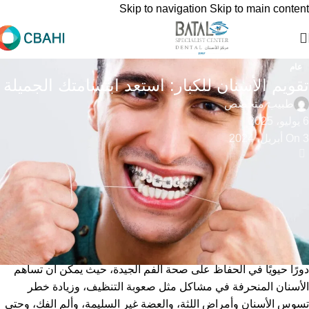
Skip to navigation
Skip to main content
عام
تقويم الأسنان للكبار: استعد ابتسامتك الجميلة
طبيب متخصص
6 يوليو، 2025
On 3 أبريل، 2024
يركز تقويم الأسنان للكبار على تصحيح محاذاة الأسنان والفكين
المنحرفة لدى الأفراد الذين تجاوزوا سنوات المراهقة. في حين أن علاج
تقويم الأسنان غالباً ما يرتبط بالمراهقين، إلا أنه لا يقل أهمية بالنسبة
للكبار.
إن المحاذاة الصحيحة للأسنان لا تعزز الابتسامة فحسب، بل تلعب أيضًا
دورًا حيويًا في الحفاظ على صحة الفم الجيدة، حيث يمكن أن تساهم
الأسنان المنحرفة في مشاكل مثل صعوبة التنظيف، وزيادة خطر
تسوس الأسنان وأمراض اللثة، والعضة غير السليمة، وألم الفك، وحتى