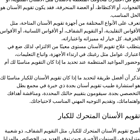
الفجوات، أو الاكتظاظ، أو العضة المنحرفة، فقد يكون تقويم الأسنان هو
الحل المناسب.
تعرف على الأنواع المختلفة من أجهزة تقويم الأسنان المتاحة، مثل
الأقواس التقليدية، أو التقويم الشفاف، أو الأقواس اللسانية، أو الأقواس
الخزفية. كل خيار له مميزاته واعتباراته،
يتطلب علاج تقويم الأسنان مستوى معينًا من الالتزام، لذلك ضع في
اعتبارك عوامل مثل رغبتك في ارتداء الأجهزة، واتباع التعليمات،
وحضور المواعيد المنتظمة عند تحديد ما إذا كان التقويم مناسبًا لك أم
لا.
تذكر أن أفضل طريقة لتحديد ما إذا كان تقويم الأسنان للكبار مناسبًا لك
هو استشارة طبيب تقويم أسنان بجدة ذي خبرة في مجمع بطل
التخصصي بجدة. سيقومون بتقييم حالتك المحددة، ومناقشة أهدافك
واهتماماتك، وتقديم التوجيه المهني المناسب لاحتياجاتك.
تقويم الأسنان المتحرك للكبار
أصبح تقويم الأسنان المتحرك للكبار، مثل التقويم الشفاف، ذو شعبية
متزايدة في السنوات الأخيرة، حيث توفر العديد من الخصائص والمزايا