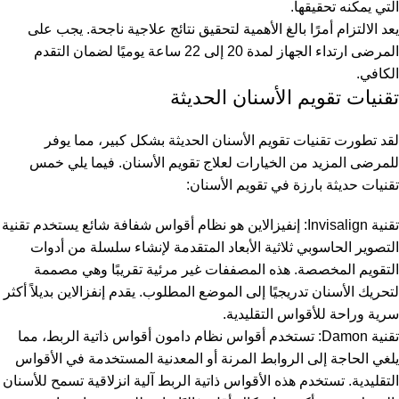
التي يمكنه تحقيقها.
يعد الالتزام أمرًا بالغ الأهمية لتحقيق نتائج علاجية ناجحة. يجب على
المرضى ارتداء الجهاز لمدة 20 إلى 22 ساعة يوميًا لضمان التقدم
الكافي.
تقنيات تقويم الأسنان الحديثة
لقد تطورت تقنيات تقويم الأسنان الحديثة بشكل كبير، مما يوفر
للمرضى المزيد من الخيارات لعلاج تقويم الأسنان. فيما يلي خمس
تقنيات حديثة بارزة في تقويم الأسنان:
تقنية Invisalign: إنفيزالاين هو نظام أقواس شفافة شائع يستخدم تقنية
التصوير الحاسوبي ثلاثية الأبعاد المتقدمة لإنشاء سلسلة من أدوات
التقويم المخصصة. هذه المصففات غير مرئية تقريبًا وهي مصممة
لتحريك الأسنان تدريجيًا إلى الموضع المطلوب. يقدم إنفزالاين بديلاً أكثر
سرية وراحة للأقواس التقليدية.
تقنية Damon: تستخدم أقواس نظام دامون أقواس ذاتية الربط، مما
يلغي الحاجة إلى الروابط المرنة أو المعدنية المستخدمة في الأقواس
التقليدية. تستخدم هذه الأقواس ذاتية الربط آلية انزلاقية تسمح للأسنان