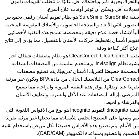
بالتحرك بحرية أكبر وباحتكاك أقل. غالبًا ما تتطلب تقويمات دامون
تعديلات أقل ويمكن أن توفر أوقات علاج أسرع.
تقنية SureSmile: SureSmile هو نظام تقويم أسنان رقمي يجمع بين
التصوير ثلاثي الأبعاد والنمذجة الحاسوبية والأسلاك المقوسة المنحنية
آلياً لإنشاء خطة علاج دقيقة ومخصصة. تسمح هذه التقنية لأخصائيي
تقويم الأسنان بتخطيط حركات الأسنان بالتفصيل، مما يؤدي إلى نتائج
علاج أكثر كفاءة ودقة.
تقنية ClearCorrect: ClearCorrect هو نظام مصففات شفاف آخر
يشبه نظام Invisalign. ويستخدم سلسلة من المصففات الشفافة
المصممة خصيصًا لتحريك الأسنان تدريجيًا. يتم تصنيع مصففات
ClearCorrect من البلاستيك الخالي من مادة BPA وتكون غير مرئية
تقريبًا عند ارتدائها. توفر هذه التقنية المرونة والراحة، مما يسمح
للمرضى بإزالة المصففات عند الأكل والشرب وتنظيف الأسنان
بالفرشاة والخيط.
تقنية Incognito: التقويم Incognito هو نوع من الأقواس اللغوية التي
يتم وضعها على السطح الخلفي للأسنان، مما يجعلها غير مرئية تقريبًا
من الأمام. يتم تصنيع هذه الأقواس خصيصًا لكل مريض باستخدام تقنية
التصميم والتصنيع بمساعدة الكمبيوتر (CAD/CAM).