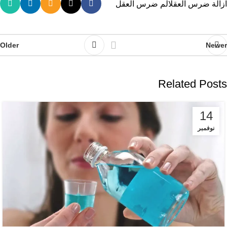
ازالة ضرس العقل
الم ضرس العقل
Older
Newer
Related Posts
14
نوفمبر