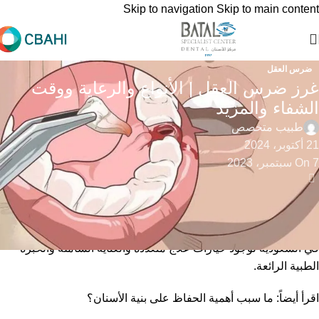
Skip to navigation
Skip to main content
ضرس العقل
غرز ضرس العقل | الأنواع والرعاية ووقت
الشفاء والمزيد
طبيب متخصص
21 أكتوبر، 2024
On 7 سبتمبر، 2023
يقوم غرز ضرس العقل على خلع ضرس العقل بربط أنسجة اللثة
المقطوعة في مكانها لتثبيتها حيث يساعد على شفاء الشق بشكل
صحيح وحماية المنطقة من العدوى و يرجى زيارة مركز بطل للأسنان
في السعودية لوجود خيارات علاج متعددة والعناية الشاملة والخبرة
الطبية الرائعة.
اقرأ أيضاً:
ما سبب أهمية الحفاظ على بنية الأسنان؟