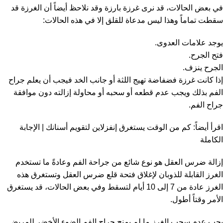
في بعض الحالات، قد نرى غرزة بارزة وقد نلاحظ أيضاً أن الغرزة قد
سقطت تماماً وهذا ليس مدعاة للقلق إلا في هذه الحالات:
يوجد علامات العدوى.
فتح الجرح.
الجرح ينزف.
إذا كانت غرزة فضفاضة تهيج اللثة أو جانب الخد فيجب أن يعلم جراح
الفم بذلك ويجب عدم قطعه أو سحبه أو محاولة إزالته دون موافقة
جراح الفم.
اقرأ أيضاً:
كم من الوقت يستغرق إنفزلاين لتقويم أسنانك | الإجابة
الكاملة
إزالة ضرس العقل هو نوع شائع من جراحة الفم وعادةً ما تستخدم
الغرز القابلة للذوبان لإغلاق فتحة قلع ضرس العقل وتستغرق هذه
الغرز عادة من 7 إلى 10 أيام لتسقط وفي بعض الحالات، قد يستغرق
الأمر وقتاً أطول.
يجب عدم سحب الغرز ما لم يمنح جراح الفم الضوء الأخضر للمريض