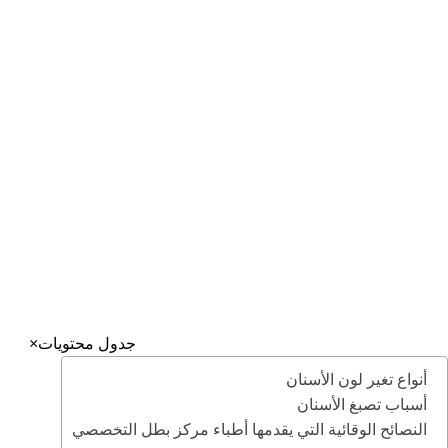
مجمع بطل التخصصي للأسنان في جدة في المملكة العربية السعودية
يقدم مجمع بطل التخصصي للأسنان في جدة عمليات تخصصية في
طب الأسنان
روابط مفيدة
عنوان مجمع بطل التخصصي: جدة – حي الروضة شارع الامير
سلطان تقاطع شارع الكيال – برج المرجانة
جميع الحقوق محفوظة إلى مجمع بطل التخصصي بجدة
إدارة التسويق والتطوير ©️ 2025
جدول محتويات
×
أنواع تغير لون الأسنان
أسباب تصبغ الأسنان
النصائح الوقائية التي يقدمها أطباء مركز بطل التخصصي