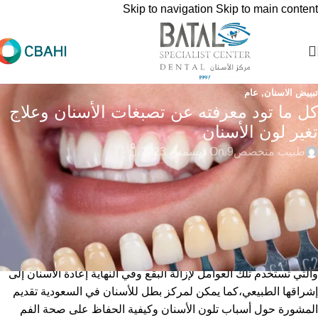
Skip to navigation
Skip to main content
تبييض الاسنان
,
عام
كل ما تود معرفته عن تصبغات الأسنان وعلاج
تغير لون الأسنان
0
طبيب متخصص
On 9 ديسمبر، 2023
إن
تصبغات الأسنان وتغير لون الأسنان
يعود لأسباب كثيرة لا يمكن
تجنبها منها الشيخوخة أو الصدمة أو المرض، وهناك أسباب أخرى يمكن
الوقاية منها مثل التدخين وسوء نظافة الفم، وأيضاً هناك حالات تغير
اللون ناتج عن تناول الأطعمة والمشروبات والتبغ المسببة للبقع،
ويمكن حله عن طريق الخضوع لعلاجات تبييض الأسنان الاحترافية
والتي تستخدم تلك العوامل لإزالة البقع وفي النهاية إعادة الأسنان إلى
إشراقها الطبيعي،كما يمكن لمركز بطل للأسنان في السعودية تقديم
المشورة حول
أسباب تلون الأسنان
وكيفية الحفاظ على صحة الفم