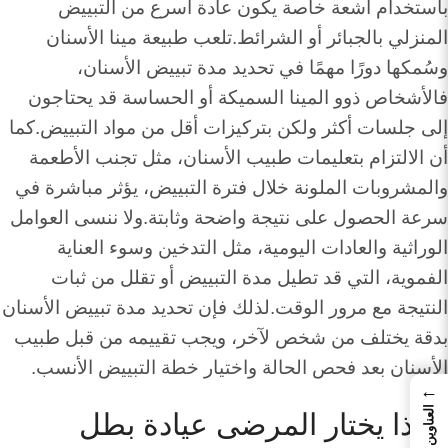
باستخدام أشعة خاصة يكون عادة أسرع من التبييض
المنزلي بالجبائر أو الشرائط.تلعب طبيعة مينا الأسنان
وسُمكها دورًا مهمًا في تحديد مدة تبييض الأسنان،
فالأشخاص ذوو المينا السميكة أو الحساسة قد يحتاجون
إلى جلسات أكثر ولكن بتركيزات أقل من مواد التبييض.كما
أن الالتزام بتعليمات طبيب الأسنان، مثل تجنب الأطعمة
والمشروبات الملونة خلال فترة التبييض، يؤثر مباشرة في
سرعة الحصول على نتيجة واضحة وثابتة.ولا ننسى العوامل
الوراثية والعادات اليومية، مثل التدخين وسوء العناية
الفموية، التي قد تطيل مدة التبييض أو تقلل من ثبات
النتيجة مع مرور الوقت.لذلك فإن تحديد مدة تبييض الأسنان
بدقة يختلف من شخص لآخر، ويجب تقييمه من قبل طبيب
الأسنان بعد فحص الحالة واختيار خطة التبييض الأنسب.
←
العناوين
لماذا يختار المرضى عيادة بطل