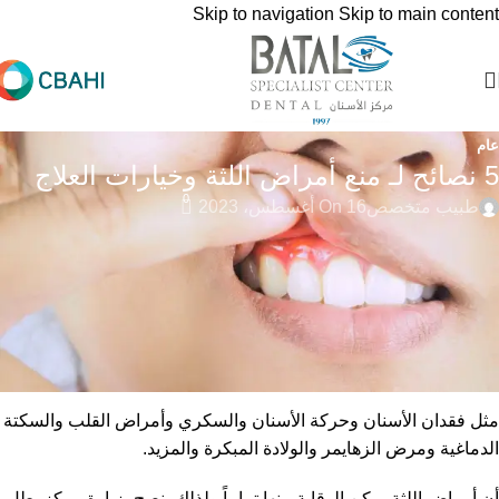
Skip to navigation
Skip to main content
عام
5 نصائح لـ منع أمراض اللثة وخيارات العلاج
0
طبيب متخصص
On 16 أغسطس، 2023
إن أمراض اللثة هي عدوى في أنسجة اللثة في الفم وتحدث عندما
يتراكم الجير على طول خط اللثة مما يؤدي إلى تهيج الأنسجة ويؤدي
هذا إلى التهاب اللثة ونزيفها وانحسارها.
فإذا تُركت البكتيريا الناتجة عن المرض دون علاج يمكن أن تؤثر على
صحة الفم والصحة العامة،
مثل فقدان الأسنان وحركة الأسنان والسكري وأمراض القلب والسكتة
الدماغية ومرض الزهايمر والولادة المبكرة والمزيد.
أن أمراض اللثة يمكن الوقاية منها تماماً ولذلك ينصح بزيارة مركز بطل