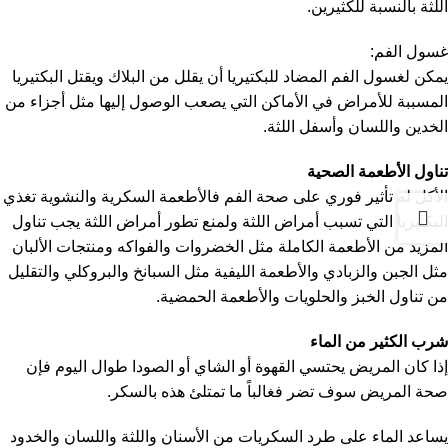
اللثة بالنسبة للكثيرين.
غسول الفم:
يمكن لغسول الفم المضاد للبكتيريا أن يقلل من البلاك ويقتل البكتيريا
المسببة للأمراض في الأماكن التي يصعب الوصول إليها مثل أجزاء من
الخدين واللسان وأسفل اللثة.
تناول الأطعمة الصحية
الأكل له تأثير فوري على صحة الفم فالأطعمة السكرية والنشوية تغذي
البكتيريا التي تسبب أمراض اللثة ولمنع تطور أمراض اللثة يجب تناول
المزيد من الأطعمة الكاملة مثل الخضروات والفواكه ومنتجات الألبان
مثل الجبن والزبادي والأطعمة الليفية مثل السبانخ والبروكلي والتقليل
من تناول الخبز والحلويات والأطعمة الحمضية.
شرب الكثير من الماء
إذا كان المريض يحتسي القهوة أو الشاي أو الصودا طوال اليوم فإن
صحة المريض سوف تضر فغالباً ما تمتلئ هذه بالسكر.
يساعد الماء على طرد السكريات من الأسنان واللثة واللسان والخدود