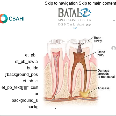
Skip to navigation
Skip to main content
عام
5 اعراض لمعرفة وصول التسوس للعصب
0
طبيب متخصص
On 22 يونيو، 2023
[et_pb_section fb_built=”1″ admin_label=”section”
_builder_version=”3.22″][et_pb_row admin_label=”row”
_builder_version=”3.25″ background_size=”initial”
background_position=”top_left” background_repeat=”repeat”]
[et_pb_column type=”4_4″ _builder_version=”3.25″
custom_padding=”|||” custom_padding__hover=”|||”][et_pb_text
admin_label=”Text” _builder_version=”4.4.7″
background_size=”initial” background_position=”top_left”
background_repeat=”repeat” hover_enabled=”0″]